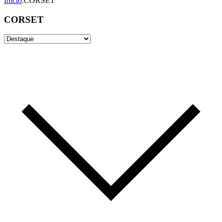
Início
.
CORSET
CORSET